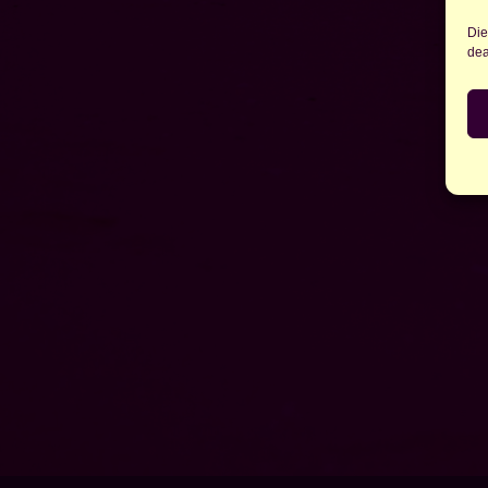
Die
dea