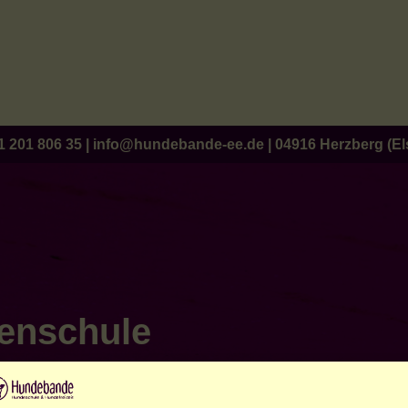
1 201 806 35
|
info@hundebande-ee.de
|
04916 Herzberg (Els
enschule