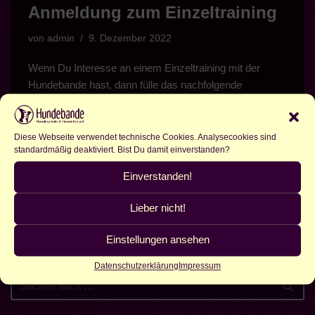
Anmeldung zum Einzeltraining
von
admin
9. Dezember 2022
Wenn Du Interesse an einem Einzeltraining mit der
Hundebande hast, dann fülle das nachfolgende
Kontaktformular bitte ausführlich aus. Das Training wird
am Ort des Geschehens,…
Weiterlesen »
Diese Webseite verwendet technische Cookies. Analysecookies sind
standardmäßig deaktiviert. Bist Du damit einverstanden?
Einverstanden!
Lieber nicht!
Einstellungen ansehen
Datenschutzerklärung
Impressum