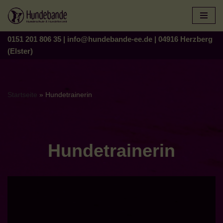
Zum
Inhalt
0151 201 806 35
|
info@hundebande-ee.de
|
04916 Herzberg
springen
(Elster)
Startseite
»
Hundetrainerin
Hundetrainerin