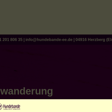
1 201 806 35
|
info@hundebande-ee.de
|
04916 Herzberg (Els
rwanderung