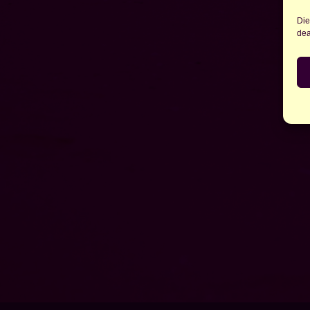
Die
dea